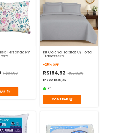
ulsa Personagem
Kit Colcha Habitat C/ Porta
dreza
Travesseiro
-
25
%
OFF
9
R$164,92
R$34,99
R$219,90
12
x
de
R$16,96
+11
RAR
COMPRAR