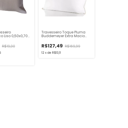
esseiro
Travesseiro Toque Pluma
o Liso 0,50x0,70
Buddemeyer Extra Macio
100% Algodão
9
R$127,49
R$19,00
R$169,99
6
12
x
de
R$13,11