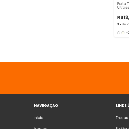
Porta 
Ultras
R$13
3
x
de
R
+
NAVEGAÇÃO
LINKS 
Inicio
Trocas
Marcas
Polític