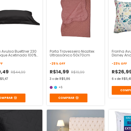
 Avulsa Buettner 230
Porta Travesseiro Niazitex
Fronha Av
oque Acetinado 100%
Ultrassônico 50x70cm
Disney An
ão
FF
-
25
%
OFF
-
23
%
OFF
0,49
R$14,99
R$26,9
R$44,99
R$19,99
$5,47
3
x
de
R$5,86
6
x
de
R$5,41
+6
COMP
OMPRAR
COMPRAR