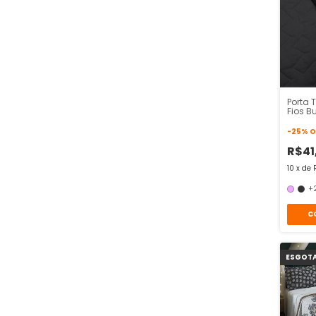
Porta 
Fios B
Algod
-
25
%
O
R$41
10
x
de
+
C
ESGOT