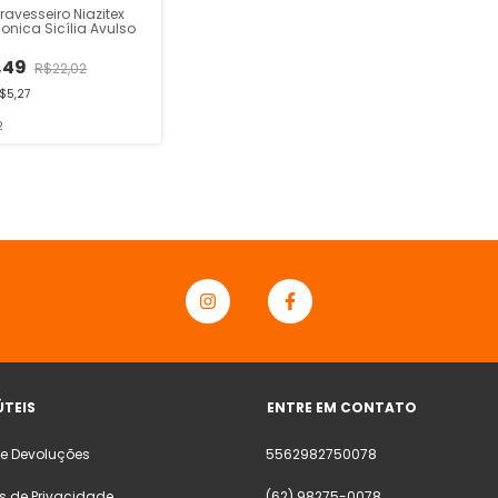
Travesseiro Niazitex
sonica Sicília Avulso
,49
R$22,02
$5,27
2
ÚTEIS
ENTRE EM CONTATO
 e Devoluções
5562982750078
as de Privacidade
(62) 98275-0078