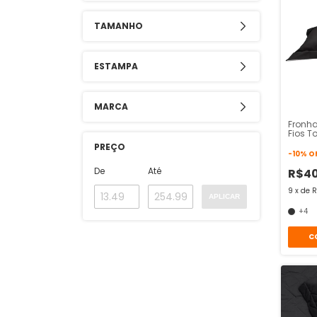
TAMANHO
ESTAMPA
MARCA
Fronha
Fios T
Algod
PREÇO
-
10
%
O
De
Até
R$4
9
x
de
R
APLICAR
+4
C