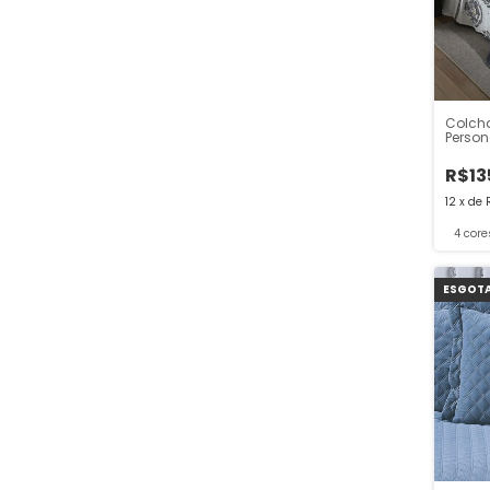
Colcha
Perso
R$13
12
x
de
4 core
ESGOT