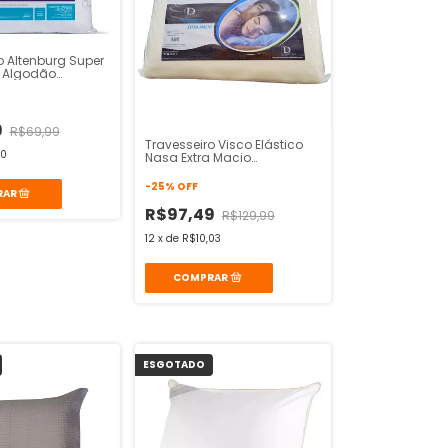
o Altenburg Super
e Algodão
m Cor Branco
9
R$69,99
Travesseiro Visco Elástico
40
Nasa Extra Macio
65cmx45cm
-
25
%
OFF
R$97,49
R$129,99
12
x
de
R$10,03
ESGOTADO