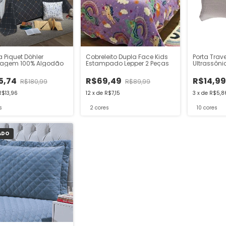
 Piquet Döhler
Cobreleito Dupla Face Kids
Porta Trav
nagem 100% Algodão
Estampado Lepper 2 Peças
Ultrassônic
Habitat
5,74
R$69,49
R$14,9
R$180,99
R$89,99
R$13,96
12
x
de
R$7,15
3
x
de
R$5,8
s
2 cores
10 cores
ADO