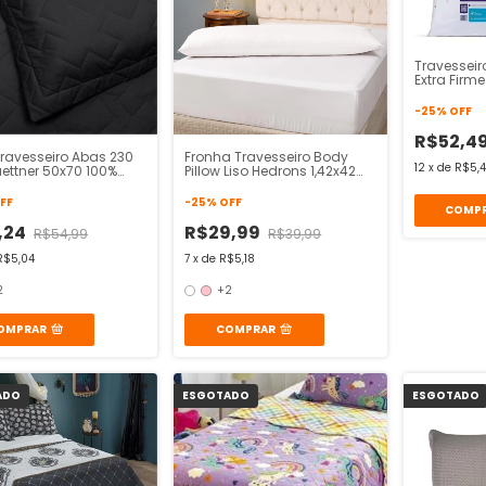
Travesseir
Extra Firm
0,48x0,68
-
25
%
OFF
R$52,4
Travesseiro Abas 230
Fronha Travesseiro Body
12
x
de
R$5,
uettner 50x70 100%
Pillow Liso Hedrons 1,42x42
ao
Cm
FF
-
25
%
OFF
,24
R$29,99
R$54,99
R$39,99
R$5,04
7
x
de
R$5,18
2
+2
OMPRAR
COMPRAR
ADO
ESGOTADO
ESGOTADO